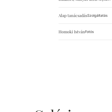
Alap tanácsadás
Szolgáltatás
Homoki István
Fotós