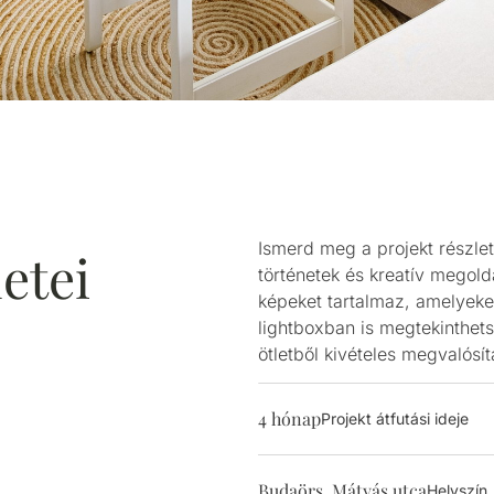
Ismerd meg a projekt részlet
letei
történetek és kreatív megold
képeket tartalmaz, amelyeke
lightboxban is megtekinthet
ötletből kivételes megvalósít
4 hónap
Projekt átfutási ideje
Budaörs, Mátyás utca
Helyszín