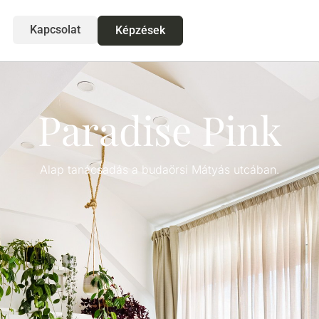
Kapcsolat
Képzések
Paradise Pink
Alap tanácsadás a budaörsi Mátyás utcában.