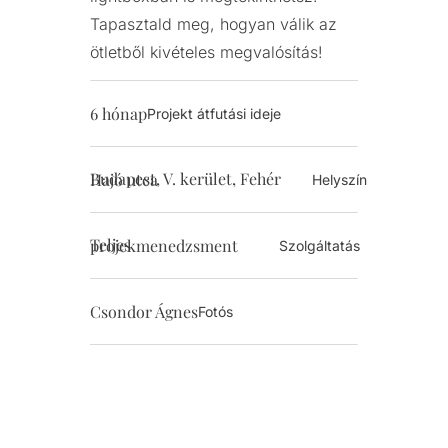
Tapasztald meg, hogyan válik az
ötletből kivételes megvalósítás!
6 hónap
Projekt átfutási ideje
Budapest, V. kerület, Fehér Hajó utca
Helyszín
Teljes projekmenedzsment
Szolgáltatás
Csondor Ágnes
Fotós